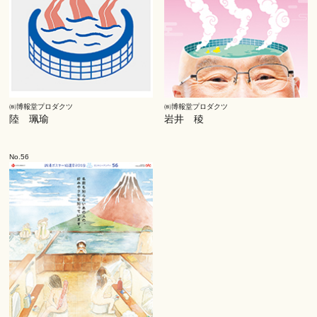
㈱博報堂プロダクツ
㈱博報堂プロダクツ
陸 珮瑜
岩井 稜
No.56