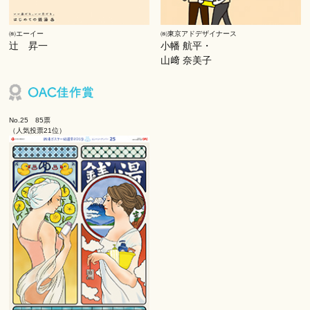
㈱エーイー
㈱東京アドデザイナース
辻 昇一
小幡 航平・
山﨑 奈美子
No.25 85票
（人気投票21位）