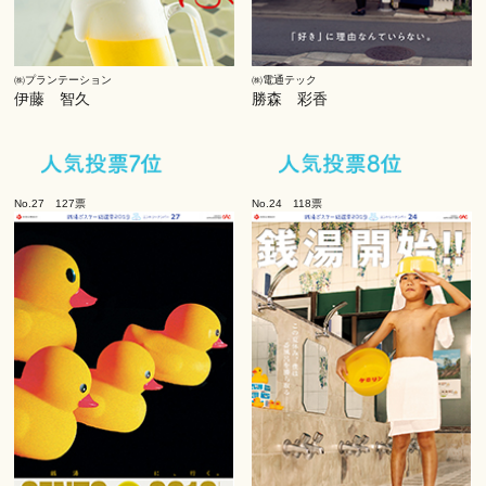
㈱プランテーション
㈱電通テック
伊藤 智久
勝森 彩香
No.27 127票
No.24 118票