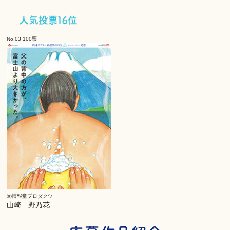
No.03 100票
㈱博報堂プロダクツ
山崎 野乃花