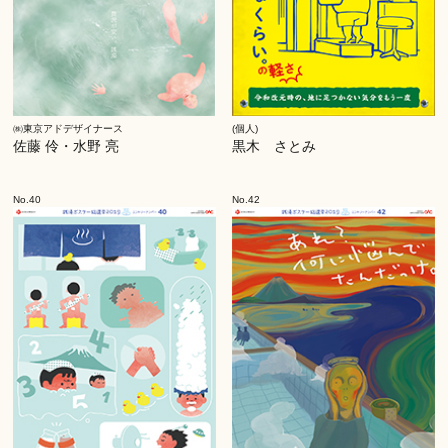
㈱東京アドデザイナース
(個人)
佐藤 伶・水野 亮
黒木 さとみ
No.40
No.42