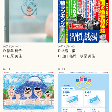
㈱アドブレーン
㈱アドブレーン
D 福島 桃子
D 大森 廉
C 萩原 美佳
C 山口 拓郎・萩原 美佳
No.12
No.15