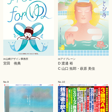
㈱山崎デザイン事務所
㈱アドブレーン
宮田 侑典
D 渡邊 裕
C 山口 拓郎・萩原 美佳
No.9
No.10