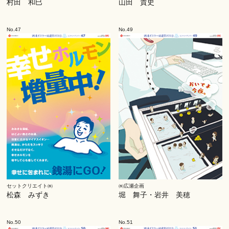
村田 和巳
山田 貴史
No.47
No.49
セットクリエイト㈱
㈱広瀬企画
松森 みずき
堀 舞子・岩井 美穂
No.50
No.51