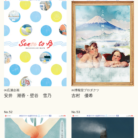
㈱広瀬企画
㈱博報堂プロダクツ
安井 潮香・壁谷 雪乃
吉村 優希
No.52
No.53