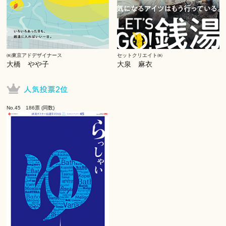
㈱東京アドデザイナース
セットクリエイト㈱
大橋 やや子
大泉 麻衣
No.45 186票 (同数)