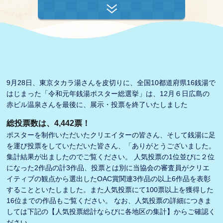
9月28日、東京タカラ湯さんを皮切りに、全国10都道府県16銭湯で
はじまった
「令和元年銭湯ポスター総選挙」は、12月６日広島の
赤ビル温泉さんを最後に、
展示・投票を終了いたしました
総投票数は、4,442票！
ポスターを制作いただいたクリエイターの皆さん、
そして銭湯に足
を運び投票をしていただいた皆さん、
「ありがとうございました。
集計結果が出ましたのでご覧ください。
人気投票の1位並びに２位
になった2作品の計3作品、
投票とは別に当協会の審査員がクリエ
イティブの観点から選出した
OAC賞関連3作品の以上6作品を表彰
することといたしました。
また人気投票にて100票以上を獲得した
16位までの作品もご覧ください。
なお、人気投票の詳細につきま
しては下記の
【人気投票総計ならびに各地区の集計】からご確認く
ださい。