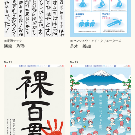
㈱電通テック
㈱センシュウ・アド・クリエーターズ
勝森 彩香
是木 義加
No.17
No.19