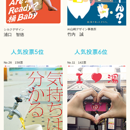
㈱山崎デザイン事務所
シカクデザイン
竹内 誠
浦口 智徳
No.26 158票
No.11 142票