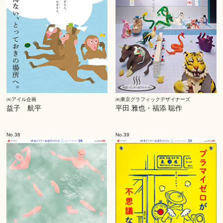
㈲アイル企画
㈱東京グラフィックデザイナーズ
益子 航平
平田 雅也・福添 聡作
No.38
No.39