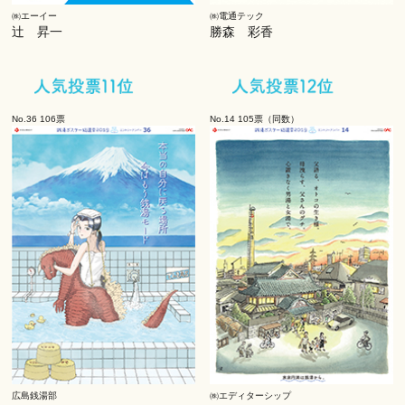
㈱エーイー
㈱電通テック
辻 昇一
勝森 彩香
No.36 106票
No.14 105票（同数）
広島銭湯部
㈱エディターシップ