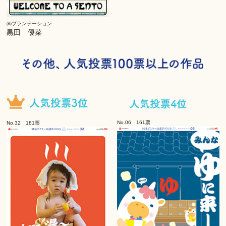
㈱プランテーション
黒田 優菜
No.06 161票
No.32 181票