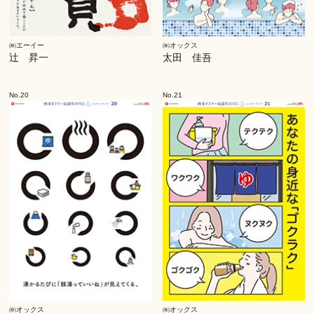
㈱エーイー
㈱オックス
辻 昇一
太田 佳吾
No.20
No.21
㈱オックス
㈱オックス