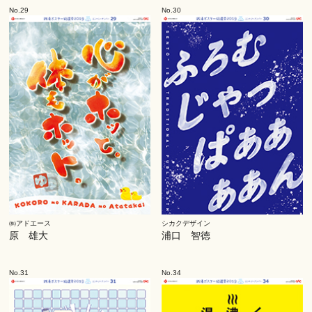
No.29
No.30
㈱アドエース
シカクデザイン
原 雄大
浦口 智徳
No.31
No.34