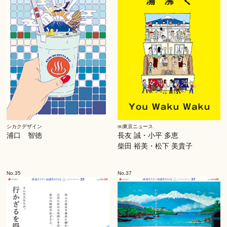
シカクデザイン
㈱東京ニュース
浦口 智徳
長友 誠・小平 多恵
柴田 裕美・松下 美貴子
No.35
No.37