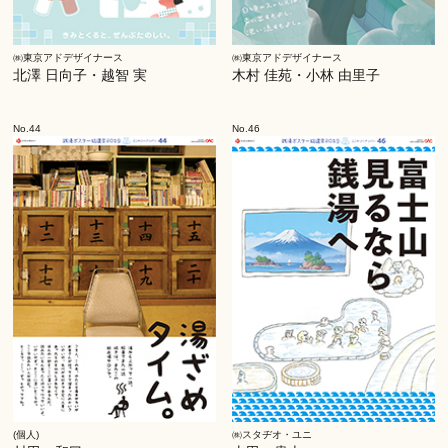
㈱東京アドデザイナース
㈱東京アドデザイナース
北澤 日向子・越智 実
木村 佳苑・小林 由里子
No.44
No.46
(個人)
㈱スタヂオ・ユニ