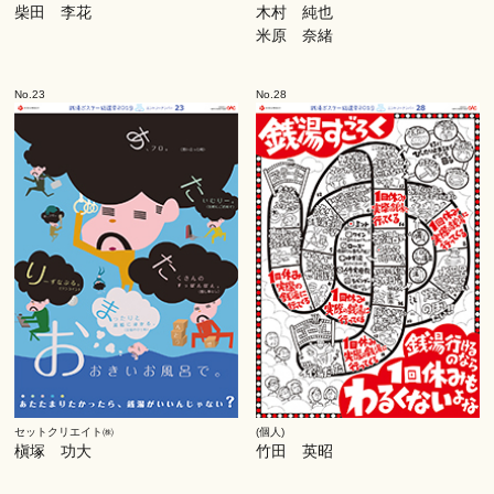
柴田 李花
木村 純也
米原 奈緒
No.23
No.28
セットクリエイト㈱
(個人)
槇塚 功大
竹田 英昭