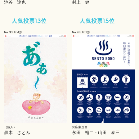
池谷 達也
村上 健
No.33 104票
No.48 101票
（個人）
㈱広瀬企画
黒木 さとみ
永田 裕二・山田 泰三