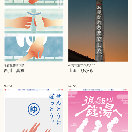
名古屋芸術大学
㈱博報堂プロダクツ
西川 真衣
山田 ひかる
No.54
No.55