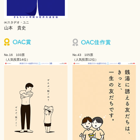
㈱スタヂオ・ユニ
山本 貴史
No.16 103票
No.43 105票
（人気投票14位）
（人気投票12位）