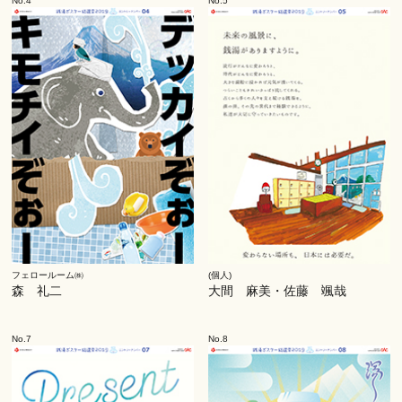
No.4
No.5
フェロールーム㈱
(個人)
森 礼二
大間 麻美・佐藤 颯哉
No.7
No.8