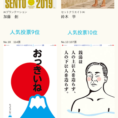
㈱プランテーション
セットクリエイト㈱
加藤 創
鈴木 学
No.18 114票
No.13 107票